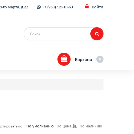
8-го Марта, д.22
+7 (963)715-10-63
Войти
Корзина
0
По умолчанию
По цене
По наличию
ртировать по: