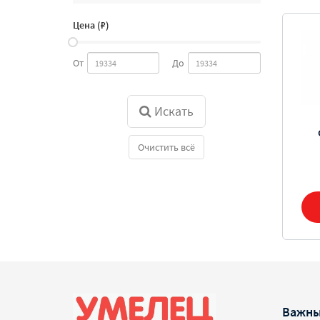
Цена (₽)
От
До
Искать
Очистить всё
Важны