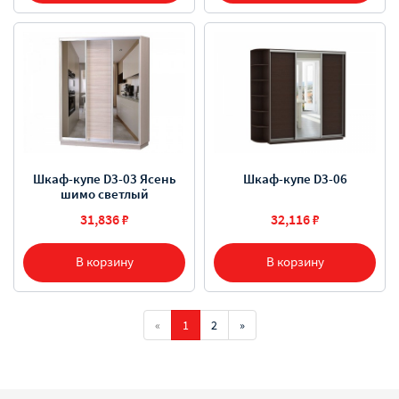
Шкаф-купе D3-03 Ясень
Шкаф-купе D3-06
шимо светлый
31,836 ₽
32,116 ₽
В корзину
В корзину
«
1
2
»