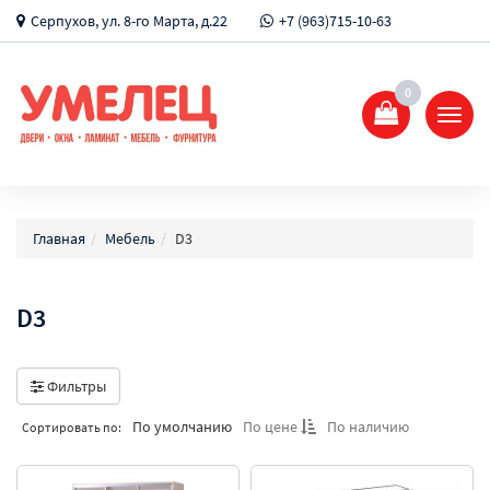
Серпухов, ул. 8-го Марта, д.22
+7 (963)715-10-63
0
Показ
Спрят
меню
Главная
Мебель
D3
D3
Фильтры
По умолчанию
По цене
По наличию
Сортировать по: