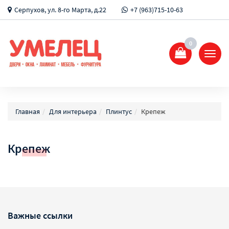
Серпухов, ул. 8-го Марта, д.22
+7 (963)715-10-63
0
Показ
Спрят
меню
Главная
Для интерьера
Плинтус
Крепеж
Крепеж
Важные ссылки