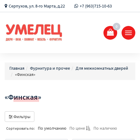
Серпухов, ул. 8-го Марта, д.22
+7 (963)715-10-63
0
Показ
Спрят
меню
Главная
Фурнитура и прочее
Для межкомнатных дверей
«Финская»
«Финская»
Фильтры
По умолчанию
По цене
По наличию
Сортировать по: