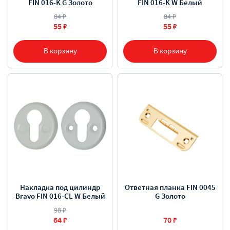
FIN 016-K G Золото
FIN 016-K W Белый
84 ₽
84 ₽
55 ₽
55 ₽
В корзину
В корзину
Накладка под цилиндр
Ответная планка FIN 0045
Bravo FIN 016-СL W Белый
G Золото
98 ₽
64 ₽
70 ₽