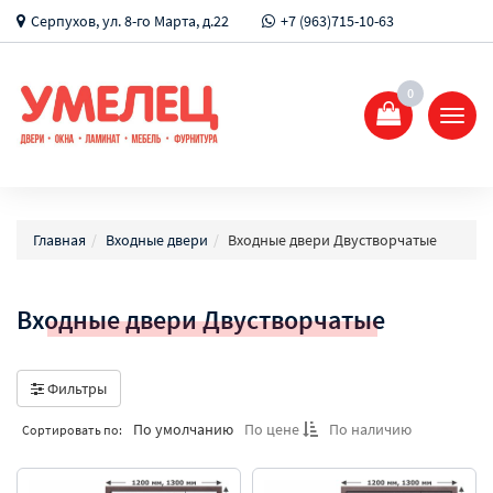
Серпухов, ул. 8-го Марта, д.22
+7 (963)715-10-63
0
Показ
Спрят
меню
Главная
Входные двери
Входные двери Двустворчатые
Входные двери Двустворчатые
Фильтры
По умолчанию
По цене
По наличию
Сортировать по: