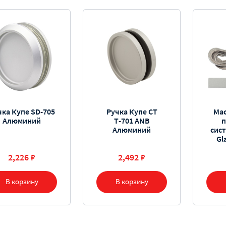
чка Купе SD-705
Ручка Купе СТ
Ма
Алюминий
Т-701 ANB
п
Алюминий
сис
Gl
2,226 ₽
2,492 ₽
В корзину
В корзину