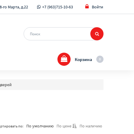
8-го Марта, д.22
+7 (963)715-10-63
Войти
Корзина
0
дверей
По умолчанию
По цене
По наличию
ртировать по: