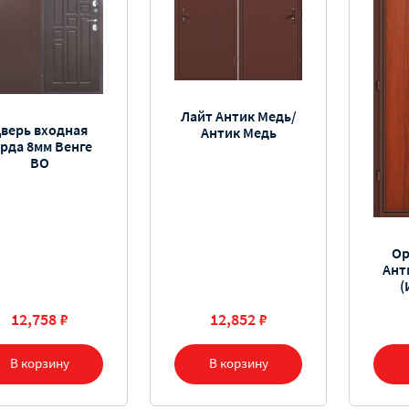
Лайт Антик Медь/
верь входная
Антик Медь
арда 8мм Венге
ВО
Op
Ант
(
12,758 ₽
12,852 ₽
В корзину
В корзину