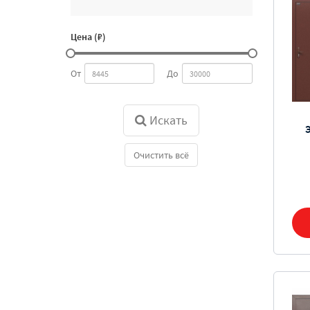
Цена (₽)
От
До
Искать
Очистить всё