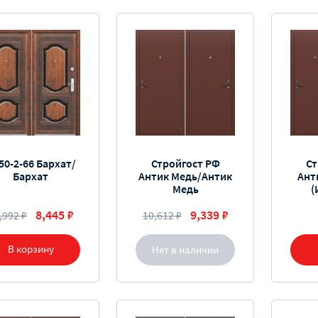
50-2-66 Бархат/
Стройгост РФ
Ст
Бархат
Антик Медь/Антик
Ант
Медь
(
8,445 ₽
9,339 ₽
,992 ₽
10,612 ₽
В корзину
Нет в наличии