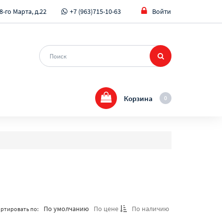
8-го Марта, д.22
+7 (963)715-10-63
Войти
Корзина
0
По умолчанию
По цене
По наличию
ртировать по: