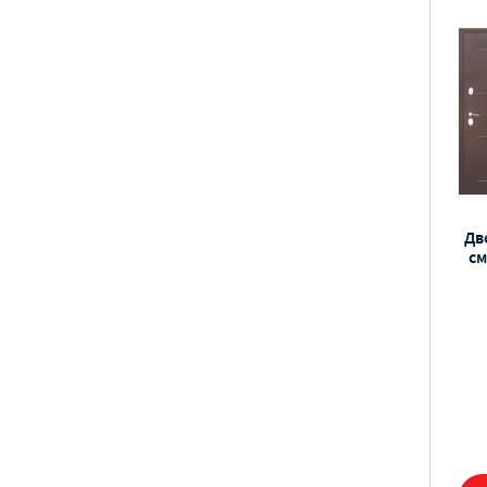
Дв
см