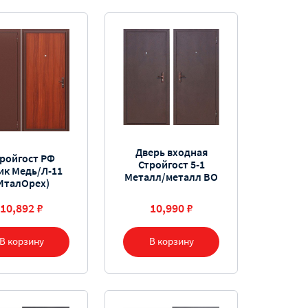
Дверь входная
ройгост РФ
Стройгост 5-1
ик Медь/Л-11
Металл/металл ВО
ИталОрех)
10,892 ₽
10,990 ₽
В корзину
В корзину