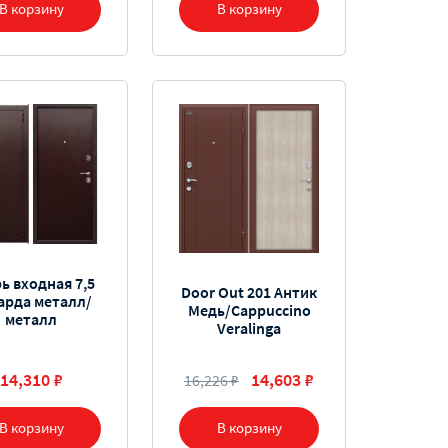
В корзину
В корзину
ь входная 7,5
Door Out 201 Антик
Гарда металл/
Медь/Cappuccino
металл
Veralinga
14,310 ₽
14,603 ₽
16,226 ₽
В корзину
В корзину