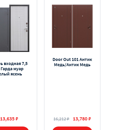
Door Out 101 Антик
ь входная 7,5
Медь/Антик Медь
 Гарда муар
елый ясень
13,635 ₽
13,780 ₽
16,212 ₽