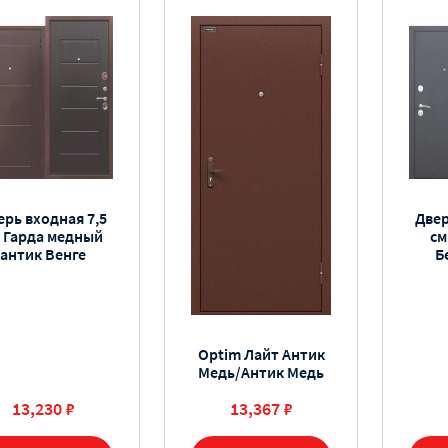
ерь входная 7,5
Двер
 Гарда медный
см
антик Венге
Б
Optim Лайт Антик
Медь/Антик Медь
13,230 ₽
13,367 ₽