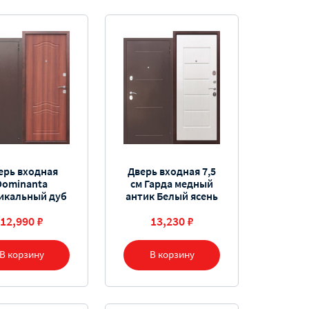
ерь входная
Дверь входная 7,5
Dominanta
см Гарда медный
икальный дуб
антик Белый ясень
12,990 ₽
13,230 ₽
В корзину
В корзину