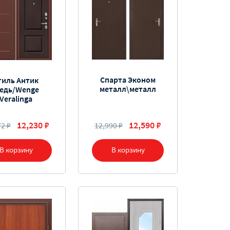
Спарта Эконом
тиль Антик
металл\металл
едь/Wenge
Veralinga
12,230 ₽
12,590 ₽
72 ₽
12,990 ₽
В корзину
В корзину