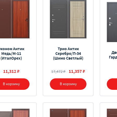
Эконом Антик
Трио Антик
Дв
Медь/М-11
Серебро/П-34
Гар
(ИталОрех)
(Шимо Светлый)
11,312 ₽
11,357 ₽
17,472 ₽
В корзину
В корзину