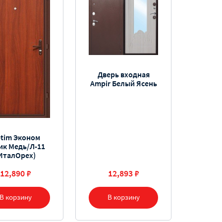
Дверь входная
Ampir Белый Ясень
tim Эконом
ик Медь/Л-11
ИталОрех)
12,890 ₽
12,893 ₽
В корзину
В корзину