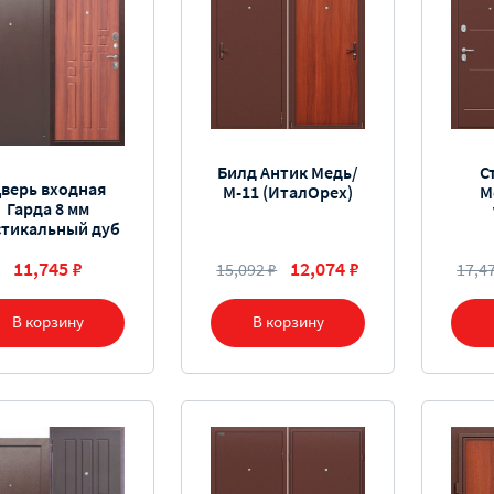
Билд Антик Медь/
С
верь входная
М-11 (ИталОрех)
М
Гарда 8 мм
стикальный дуб
11,745 ₽
12,074 ₽
15,092 ₽
17,4
В корзину
В корзину