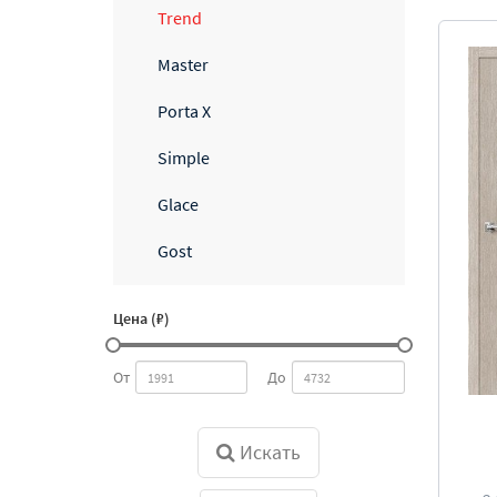
Trend
Master
Porta X
Simple
Glace
Gost
Цена (₽)
От
До
Искать