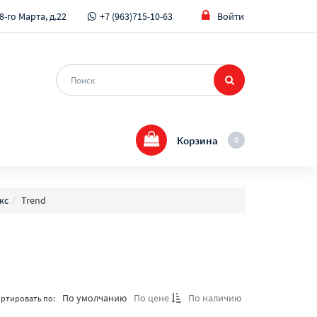
8-го Марта, д.22
+7 (963)715-10-63
Войти
Корзина
0
кс
Trend
По умолчанию
По цене
По наличию
ртировать по: