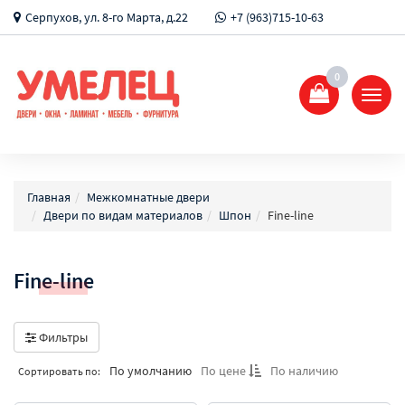
Серпухов, ул. 8-го Марта, д.22
+7 (963)715-10-63
0
Показ
Спрят
меню
Главная
Межкомнатные двери
Двери по видам материалов
Шпон
Fine-line
Fine-line
Фильтры
По умолчанию
По цене
По наличию
Сортировать по: