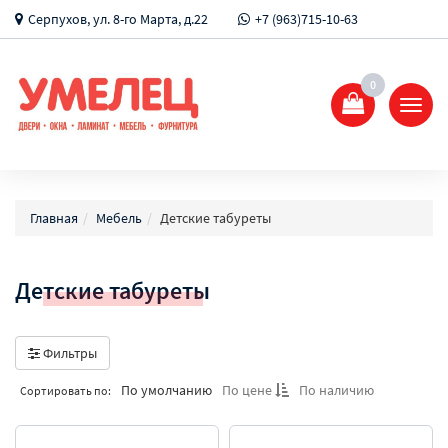
Серпухов, ул. 8-го Марта, д.22
+7 (963)715-10-63
0
Показ
Спрят
меню
Главная
Мебель
Детские табуреты
Детские табуреты
Фильтры
По умолчанию
По цене
По наличию
Сортировать по: