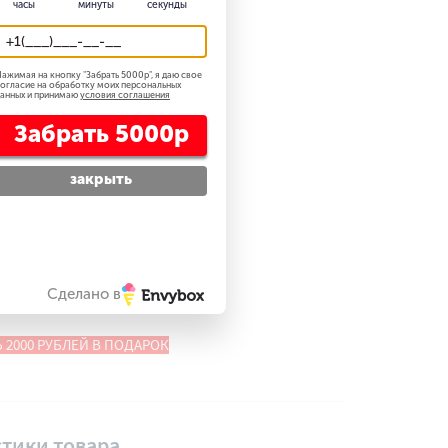
часы
минуты
секунды
+
Купить
Купить в один клик
ажимая на кнопку "
Забрать 5000р
", я даю свое
огласие на обработку моих персональных
анных и принимаю
условия соглашения
Забрать 5000р
БЕСПЛАТНЫЙ ЗАМЕР
закрыть
КОНСУЛЬТАЦИЮ ПО ТОВАРУ
ДОСТАВКА
ТРЕТЬ ТОВАР В ЖИВУЮ?!
Сделано в
 ОТЗЫВЫ О НАС
 2000 РУБЛЕЙ В ПОДАРОК
тики товара