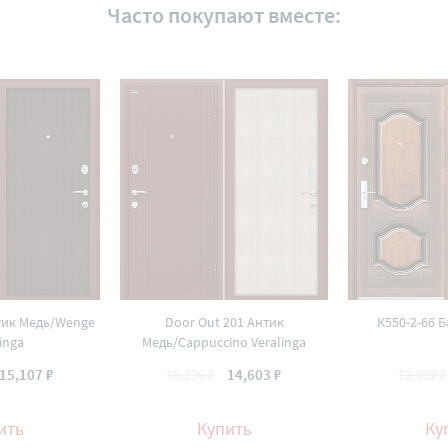
Часто покупают вместе:
тик Медь/Wenge
Door Out 201 Антик
К550-2-66 
inga
Медь/Cappuccino Veralinga
15,107 ₽
16,226 ₽
14,603 ₽
12,992 ₽
ить
Купить
Ку