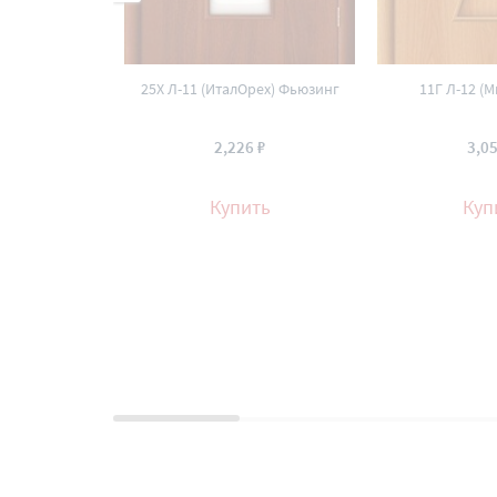
25Х Л-11 (ИталОрех) Фьюзинг
11Г Л-12 (
2,226 ₽
3,05
Купить
Куп