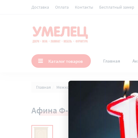
Доставка
Оплата
Контакты
Бесплатный замер
Главная
Ак
Каталог товаров
Главная
Межкомнатные двери
Двери по видам 
Афина Ф-22 (БелДуб)