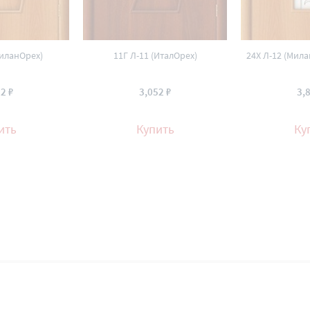
МиланОрех)
11Г Л-11 (ИталОрех)
24Х Л-12 (Мил
2 ₽
3,052 ₽
3,
ить
Купить
Ку