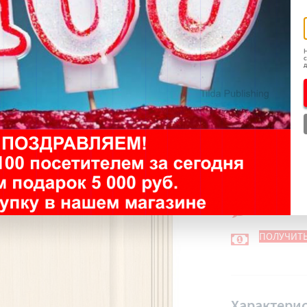
-
Н
с
д
ЗАКАЗАТЬ 
ЗАКАЗАТЬ 
БЫСТРАЯ 
ГДЕ ПОСМО
РЕАЛЬНЫЕ
ПОЛУЧИТЬ
Характерис