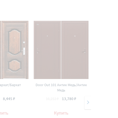
Бархат/Бархат
Door Out 101 Антик Медь/Антик
Йошкар Ан
Медь
(Золот
8,445 ₽
16,212 ₽
13,780 ₽
16
пить
Купить
К