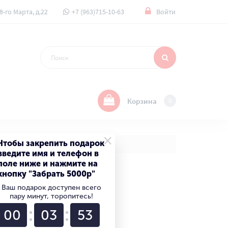
8-го Марта, д.22
+7 (963)715-10-63
Войти
Корзина
0
×
Чтобы закрепить подарок
введите имя и телефон в
поле ниже и нажмите на
кнопку "Забрать 5000р"
092 ₽
Ваш подарок доступен всего
пару минут, торопитесь!
23 ₽
00
03
52