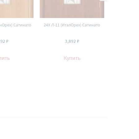
анОрех) Сатинато
24Х Л-11 (ИталОрех) Сатинато
23Х Л-12 (Ми
892 ₽
3,892 ₽
3
пить
Купить
К