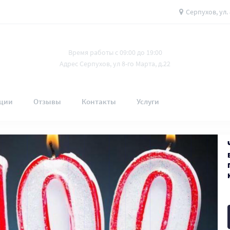
Серпухов, ул. 
Время работы с 09:00 до 19:00
Адрес Серпухов, ул 8-го Марта, д.22
ции
Отзывы
Контакты
Услуги
материалов
Шпон
Fine-line
6,069 ₽
8,
Ваша выгода:
2,0
В наличии