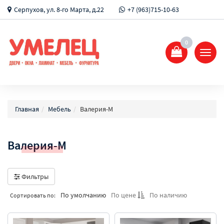
Серпухов, ул. 8-го Марта, д.22
+7 (963)715-10-63
0
Показ
Спрят
меню
Главная
Мебель
Валерия-М
Валерия-М
Фильтры
По умолчанию
По цене
По наличию
Сортировать по: