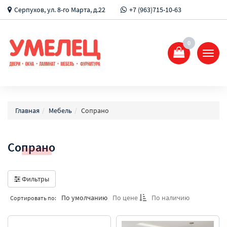
Серпухов, ул. 8-го Марта, д.22
+7 (963)715-10-63
0
Показ
Спрят
меню
Главная
Мебель
Сопрано
Сопрано
Фильтры
По умолчанию
По цене
По наличию
Сортировать по: