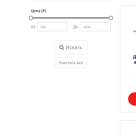
Цена (₽)
От
До
Искать
Д
Очистить всё