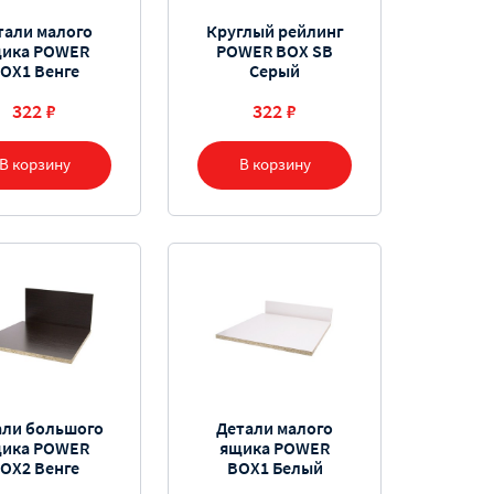
тали малого
Круглый рейлинг
ика POWER
POWER BOX SB
OX1 Венге
Серый
322 ₽
322 ₽
В корзину
В корзину
али большого
Детали малого
ика POWER
ящика POWER
OX2 Венге
BOX1 Белый