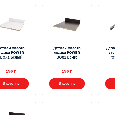
етали малого
Детали малого
Держ
ящика POWER
ящика POWER
сте
BOX1 Белый
BOX1 Венге
PO
196 ₽
196 ₽
В корзину
В корзину