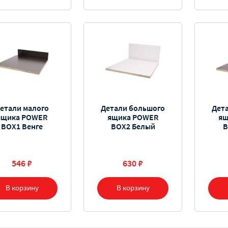
етали малого
Детали большого
Дет
ящика POWER
ящика POWER
ящ
BOX1 Венге
BOX2 Белый
B
546 ₽
630 ₽
В корзину
В корзину