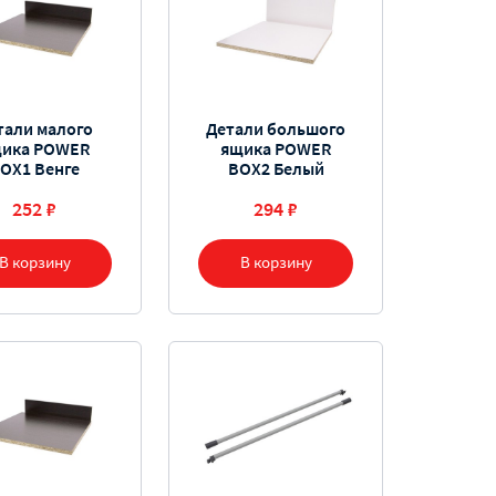
тали малого
Детали большого
ика POWER
ящика POWER
OX1 Венге
BOX2 Белый
252 ₽
294 ₽
В корзину
В корзину