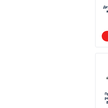
Де
П
р