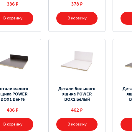
336 ₽
378 ₽
В корзину
В корзину
етали малого
Детали большого
Дет
ящика POWER
ящика POWER
ящ
BOX1 Венге
BOX2 Белый
B
406 ₽
462 ₽
В корзину
В корзину