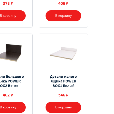
378 ₽
406 ₽
В корзину
В корзину
али большого
Детали малого
ика POWER
ящика POWER
OX2 Венге
BOX1 Белый
462 ₽
546 ₽
В корзину
В корзину