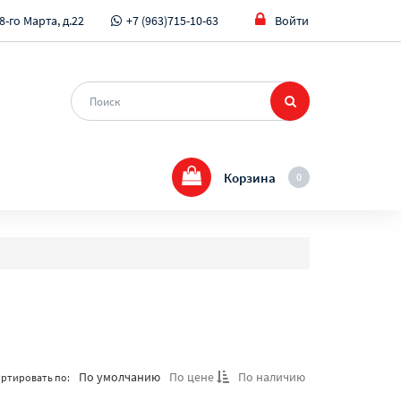
8-го Марта, д.22
+7 (963)715-10-63
Войти
Корзина
0
По умолчанию
По цене
По наличию
ртировать по: