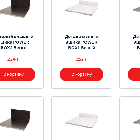
тали большого
Детали малого
Де
ящика POWER
ящика POWER
ящ
BOX2 Венге
BOX1 Белый
B
224 ₽
252 ₽
В корзину
В корзину