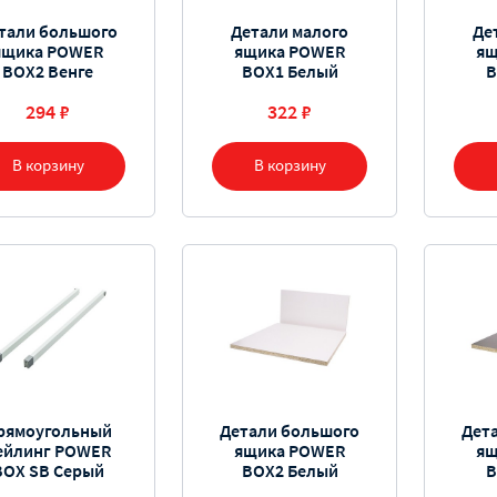
тали большого
Детали малого
Де
ящика POWER
ящика POWER
ящ
BOX2 Венге
BOX1 Белый
B
294 ₽
322 ₽
В корзину
В корзину
рямоугольный
Детали большого
Дет
ейлинг POWER
ящика POWER
ящ
BOX SB Серый
BOX2 Белый
B