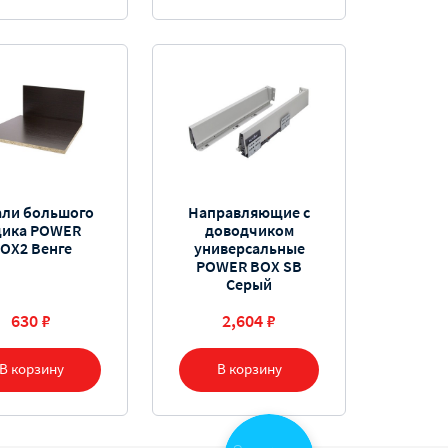
али большого
Направляющие с
ика POWER
доводчиком
OX2 Венге
универсальные
POWER BOX SB
Серый
630 ₽
2,604 ₽
В корзину
В корзину