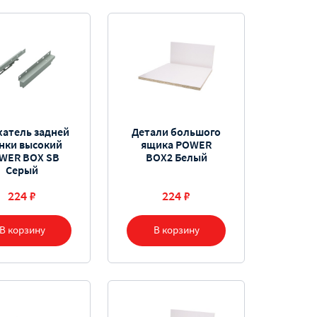
атель задней
Детали большого
нки высокий
ящика POWER
WER BOX SB
BOX2 Белый
Серый
224 ₽
224 ₽
В корзину
В корзину