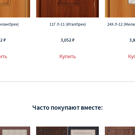
МиланОрех)
11Г Л-11 (ИталОрех)
24Х Л-12 (Мил
2 ₽
3,052 ₽
3,
ить
Купить
Ку
Часто покупают вместе: