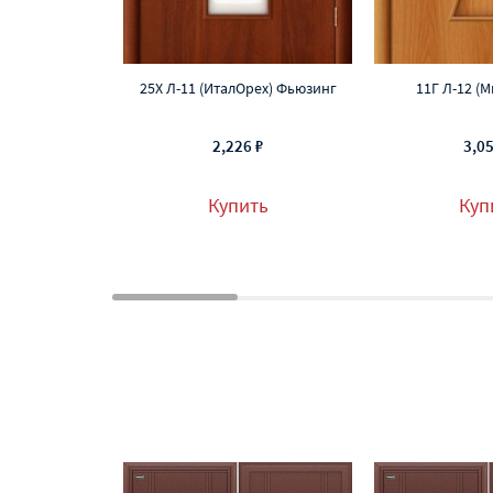
25Х Л-11 (ИталОрех) Фьюзинг
11Г Л-12 (
2,226 ₽
3,05
Купить
Куп