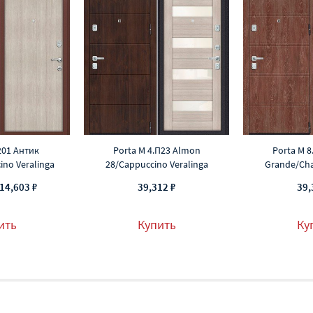
201 Антик
Porta M 4.П23 Almon
Porta M 8
no Veralinga
28/Cappuccino Veralinga
Grande/Cha
14,603 ₽
39,312 ₽
39,
ить
Купить
Ку