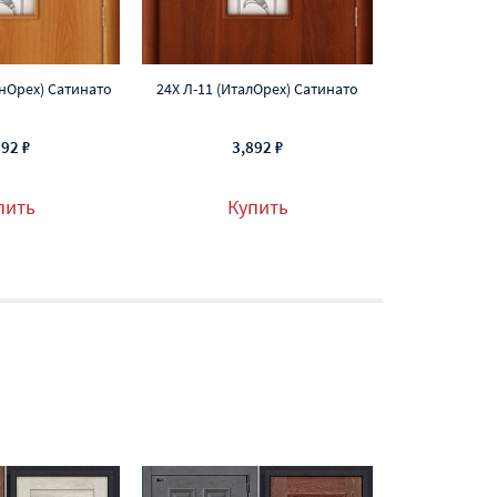
анОрех) Сатинато
24Х Л-11 (ИталОрех) Сатинато
23Х Л-12 (Ми
892 ₽
3,892 ₽
3
пить
Купить
К