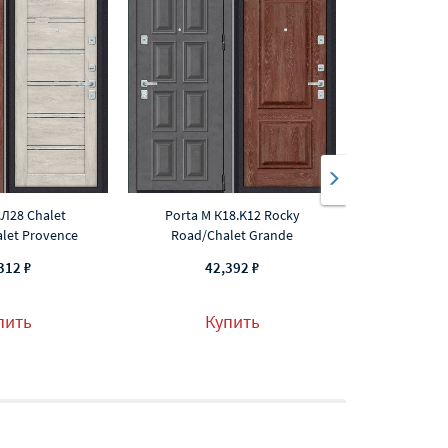
.Л28 Chalet
Porta M К18.K12 Rocky
Porta M П50.Л
let Provence
Road/Chalet Grande
Greatwoo
312 ₽
42,392 ₽
40,852 
пить
Купить
К