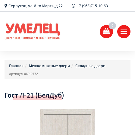
Серпухов, ул. 8-го Марта, д.22
+7 (963)715-10-63
0
Показ
Спрят
меню
Главная
Межкомнатные двери
Складные двери
Артикул: 069-0772
Гост Л-21 (БелДуб)