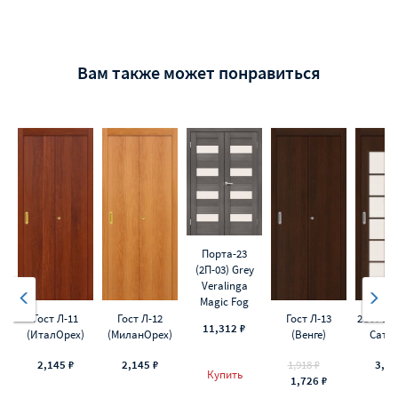
Вам также может понравиться
Порта-23
(2П-03) Grey
Veralinga
Magic Fog
Гост Л-11
Гост Л-12
Гост Л-13
2С Л-13 
11,312 ₽
(ИталОрех)
(МиланОрех)
(Венге)
Сати
2,145 ₽
2,145 ₽
1,918 ₽
3,75
Купить
1,726 ₽