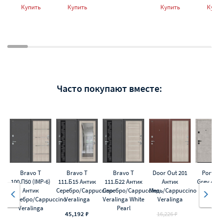
Купить
Купить
Купить
Куп
Часто покупают вместе:
Bravo T
Bravo T
Bravo T
Door Out 201
Porta 
100.П50 (IMP-6)
111.Б15 Антик
111.Б22 Антик
Антик
Grey Ar
Антик
Серебро/Cappuccino
Серебро/Cappuccino
Медь/Cappuccino
Ar
Серебро/Cappuccino
Veralinga
Veralinga White
Veralinga
40,8
Veralinga
Pearl
45,192 ₽
16,226 ₽