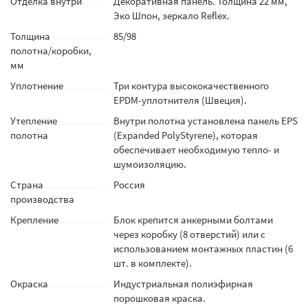
Отделка внутри
Декоративная панель. Толщина 22 мм,
Эко Шпон, зеркало Reflex.
Толщина
85/98
полотна/коробки,
мм
Уплотнение
Три контура высококачественного
EPDM-уплотнителя (Швеция).
Утепление
Внутри полотна установлена панель EPS
полотна
(Expanded PolyStyrene), которая
обеспечивает необходимую тепло- и
шумоизоляцию.
Страна
Россия
производства
Крепление
Блок крепится анкерными болтами
через коробку (8 отверстий) или с
использованием монтажных пластин (6
шт. в комплекте).
Окраска
Индустриальная полиэфирная
порошковая краска.