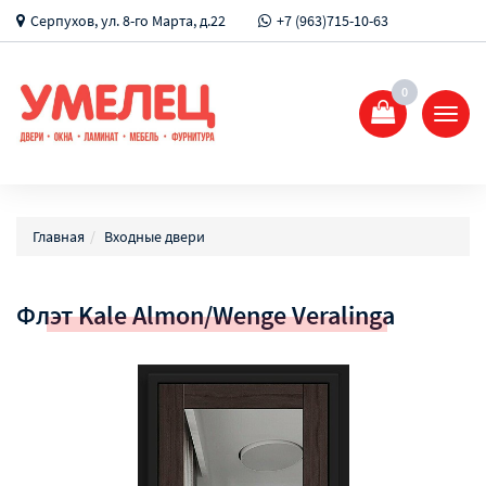
Серпухов, ул. 8-го Марта, д.22
+7 (963)715-10-63
0
Показ
Спрят
меню
Главная
Входные двери
Флэт Kale Almon/Wenge Veralinga