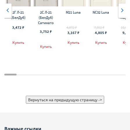
2Г Л-21
2С Л-21
M21 Luna
NC32 Luna
NC33 
(БелДуб)
(БелДуб)
Magic
Сатинато
3,472 ₽
4,872 ₽
7,392 ₽
10,080
3,752 ₽
3,167 ₽
4,805 ₽
9,07
Купить
Купить
Купить
Куп
Купить
Важные ссылки