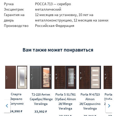
Ручка
РОССА 713 — серебро
Эксцентрик
металлический
Гарантия на
12 месяцев на установку, 10 лет на
дверь
металлоконструкцию, 12 месяцев на замки
Производство
Российская Федерация
Вам также может понравиться
Спарта
Т2-220 Антик
Porta S 51.П61
Porta M 4.П23
Porta S
Зеркало
Серебро/Wenge
(Урбан) Almon
Almon
(Урбан)
Капучино
Veralinga
28/Wenge
28/Cappuccino
28/Capp
Veralinga
Veralinga
Veral
24,990 ₽
33,992 ₽