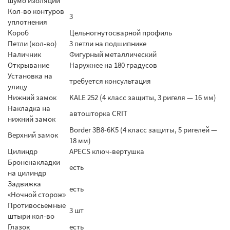
шумо изоляции
Кол-во контуров
3
уплотнения
Короб
Цельногнутосварной профиль
Петли (кол-во)
3 петли на подшипнике
Наличник
Фигурный металлический
Открывание
Наружнее на 180 градусов
Установка на
требуется консультация
улицу
Нижний замок
KALE 252 (4 класс защиты, 3 ригеля — 16 мм)
Накладка на
автошторка CRIT
нижний замок
Border 3B8-6K5 (4 класс защиты, 5 ригелей —
Верхний замок
18 мм)
Цилиндр
APECS ключ-вертушка
Броненакладки
есть
на цилиндр
Задвижка
есть
«Ночной сторож»
Противосьемные
3 шт
штыри кол-во
Глазок
есть