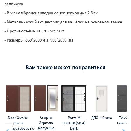
задвижка
• Врезная броненакладка основного замка 2,5 см
• Металлический эксцентрик для защёлки на основном замке
• Противосъёмные штыри: 3 шт.
• Размеры: 860*2050 мм, 960*2050 мм
Вам также может понравиться
Спарта
Door Out 201
Porta M
ДПО-1 Bravo
Т2-223
Зеркало
Антик
П50.П50 (AB-4)
Серебро
Капучино
Медь/Cappuccino
Dark
Veral