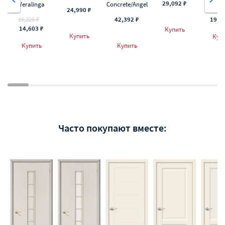
29,092 ₽
Veralinga
Concrete/Angel
24,990 ₽
25,872
16,226 ₽
42,392 ₽
19,4
14,603 ₽
Купить
Купить
Куп
Купить
Купить
Часто покупают вместе: