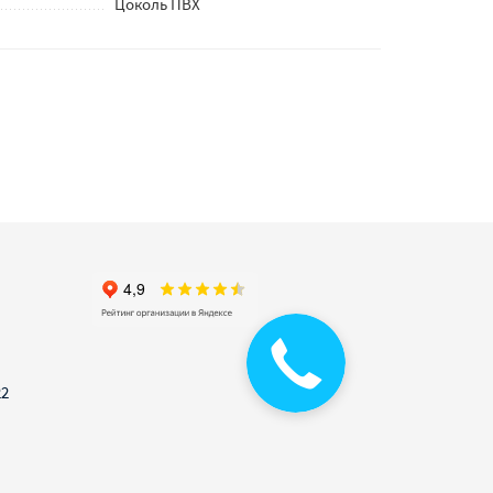
Цоколь ПВХ
Закажите
звонок
22