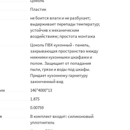
Цоколь
Пластик
не боится влаги и не разбухает;
выдерживает перепады температур;
устойчив к механическим
воздействиям; простота монтажа
Цоколь ПВХ кухонный - панель,
закрывающая пространство между
нижними кухонными шкафами и
полом. Защищает от попадания
пыли, грязи и воды под шкафы.
Придает кухонному гарнитуру
законченный вид
 мм
146*4000*13
1.875
0.00759
я
В комплект входит: силиконовый
уплотнитель