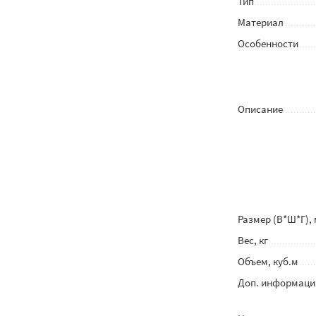
Тип
Материал
Особенности
Описание
Размер (В*Ш*Г),
Вес, кг
Объем, куб.м
Доп. информаци